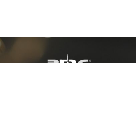
Plasmatechnik Markus Colling GmbH & Co.
KG
Gewerbegebiet Wallfeld 2
66649 Oberthal / Germany
Tel. +49 (0)6854-90929-0
E-Mail: pmc(at)plasmatechnik.com