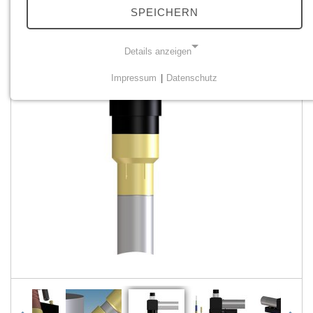
SPEICHERN
Details anzeigen
Impressum
|
Datenschutz
NOTWENDIGE COOKIES
Notwendige Cookies ermöglichen grundlegende
Funktionen und sind für die einwandfreie Funktion der
Website erforderlich.
Einverständnis Cookie
Name:
cookie_consent
Anbieter:
PMC Plasmatechnik
Zweck:
Verwalten von Consent-Einstellungen