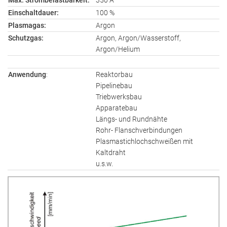
Max. Strombelastbarkeit:
350 A
Einschaltdauer:
100 %
Plasmagas:
Argon
Schutzgas:
Argon, Argon/Wasserstoff,
Argon/Helium
Anwendung
:
Reaktorbau
Pipelinebau
Triebwerksbau
Apparatebau
Längs- und Rundnähte
Rohr- Flanschverbindungen
Plasmastichlochschweißen mit
Kaltdraht
u.s.w.