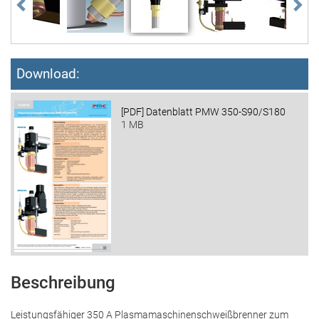
STATISTIK
Statistik Cookies erfassen Informationen anonym.
Diese Informationen helfen uns zu verstehen, wie
Download:
unsere Besucher unsere Website nutzen.
[PDF] Datenblatt PMW 350-S90/S180
Matomo
1 MB
Name:
_pk_id,_pk_ses
Anbieter:
PMC Plasmatechnik
Zweck:
Interne Besucheranalyse
Beschreibung
EXTERNE DIENSTE
Inhalte von externen Plattformen werden standardmäßig
Leistungsfähiger 350 A Plasmamaschinenschweißbrenner zum