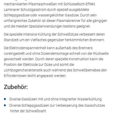
blockiert. Wenn Cookies von externen Medien
mechanisierten Plasmaschweißen mit Schlüsselloch-Effekt.
akzeptiert werden, bedarf der Zugriff auf diese Inhalte
Laminarer Schutzgasstrom durch speziell ausgebildete
keiner manuellen Zustimmung mehr.
Schleppgasdüse oder wassergekühlter Gasdüse. Durch sein
umfangreiches Zubehör ist dieser Plasmabrenner für alle gängigen
und die meisten Spezialanwendungen bestens geeignet.
YouTube
Die spezielle intensive Kühlung der Schweißdüse verbessert deren
Standzeit um ein Vielfaches gegenüber herkömmlichen Brennern.
Die Elektrodenspanneinheit kann außerhalb des Brenners
voreingestellt und ohne Düsendemontage schnell von der Rückseite
gewechselt werden. Durch deren spezielle Konstruktion kann die
Position der Elektrode zur Düse und somit die
Lichtbogencharakteristik auch während des Schweißbetriebes den
Erfordernissen leicht angepasst werden.
Zubehör:
Diverse Gasdüsen mit und ohne integrierter Wasserkühlung
Diverse Schleppgasdüsen zur Verbesserung des Gasschutzes
hinter der Schweißnaht